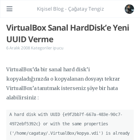
Kişisel Blog - Çağatay Tengiz
VirtualBox Sanal HardDisk’e Yeni
UUID Verme
6 Aralık 2008
Kategoriler
ipucu
VirtualBox’da bir sanal hard disk’i
kopyaladığınızda o kopyalanan dosyayı tekrar
VirtualBox’a tanıtmak isterseniz şöye bir hata
alabilirsiniz :
A hard disk with UUID {e9f2bb7f-667a-483e-90c7-
4972ebf5392c} or with the same properties
('/home/cagatay/.VirtualBox/kopya.vdi') is already